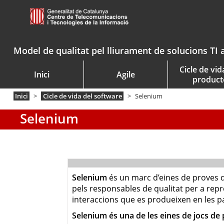
Model de qualitat pel lliurament de solucions TI 
Cicle de vid
Inici
Agile
product
Inici
Cicle de vida del software
Selenium
Selenium
Selenium
és un marc d’eines de proves d
pels responsables de qualitat per a repr
interaccions que es produeixen en les p
Selenium és una de les eines de jocs de 