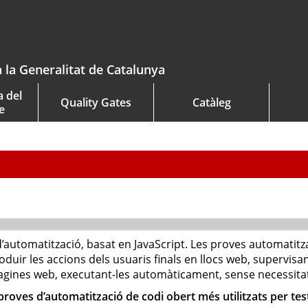
a la Generalitat de Catalunya
a del
Quality Gates
Catàleg
e
’automatització, basat en JavaScript. Les proves automati
oduir les accions dels usuaris finals en llocs web, supervi
agines web, executant-les automàticament, sense necessita
proves d’automatització de codi obert més utilitzats per tes