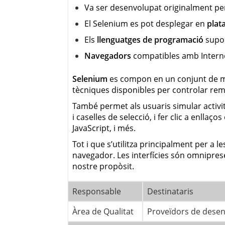
Va ser desenvolupat originalment p
El Selenium es pot desplegar en
plat
Els
llenguatges de programació
supor
Navegadors
compatibles amb Internet
Selenium
es compon en un conjunt de mod
tècniques disponibles per controlar rem
També permet als usuaris simular activit
i caselles de selecció, i fer clic a enll
JavaScript, i més.
Tot i que s’utilitza principalment per a l
navegador. Les interfícies són omniprese
nostre propòsit.
Responsable
Destinataris
Àrea de Qualitat
Proveïdors de desen