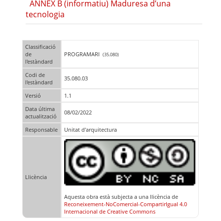
ANNEX B (informatiu) Maduresa d’una
tecnologia
Classificació
de
PROGRAMARI
(35.080)
l'estàndard
Codi de
35.080.03
l'estàndard
Versió
1.1
Data última
08/02/2022
actualització
Responsable
Unitat d'arquitectura
Llicència
Aquesta obra està subjecta a una llicència de
Reconeixement-NoComercial-CompartirIgual 4.0
Internacional de Creative Commons