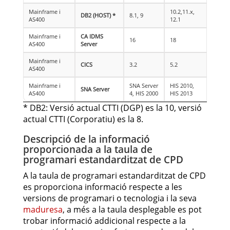
Mainframe i
10.2,11.x,
DB2 (HOST) *
8.1, 9
AS400
12.1
Mainframe i
CA IDMS
16
18
AS400
Server
Mainframe i
CICS
3.2
5.2
AS400
Mainframe i
SNA Server
HIS 2010,
SNA Server
AS400
4, HIS 2000
HIS 2013
* DB2: Versió actual CTTI (DGP) es la 10, versió
actual CTTI (Corporatiu) es la 8.
Descripció de la informació
proporcionada a la taula de
programari estandarditzat de CPD
A la taula de programari estandarditzat de CPD
es proporciona informació respecte a les
versions de programari o tecnologia i la seva
maduresa
, a més a la taula desplegable es pot
trobar informació addicional respecte a la