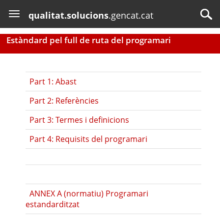
qualitat.solucions
.gencat.cat
Toggle
navigation
Estàndard pel full de ruta del programari
Part 1: Abast
Part 2: Referències
Part 3: Termes i definicions
Part 4: Requisits del programari
ANNEX A (normatiu) Programari
estandarditzat