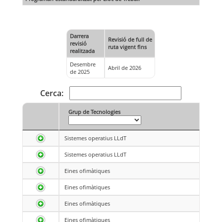
Darrera
Revisió de full de
revisió
ruta vigent fins
realitzada
Desembre
Abril de 2026
de 2025
Cerca:
Grup de Tecnologies
Sistemes operatius LLdT
Sistemes operatius LLdT
Eines ofimàtiques
Eines ofimàtiques
Eines ofimàtiques
Eines ofimàtiques