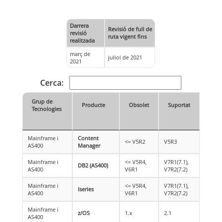
Darrera
Revisió de full de
revisió
ruta vigent fins
realitzada
març de
juliol de 2021
2021
Cerca:
Grup de
Producte
Obsolet
Suportat
Tecnologies
Mainframe i
Content
<= V5R2
V5R3
AS400
Manager
Mainframe i
<= V5R4,
V7R1(7.1),
DB2 (AS400)
AS400
V6R1
V7R2(7.2)
Mainframe i
<= V5R4,
V7R1(7.1),
Iseries
AS400
V6R1
V7R2(7.2)
Mainframe i
z/OS
1.x
2.1
AS400